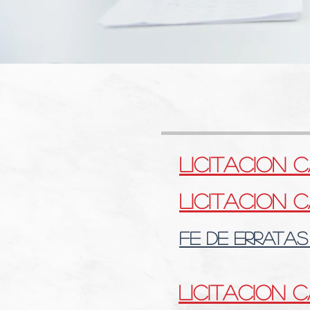
LICITACION 
licitacion 
fe de erratas
LICITACION C